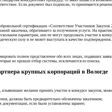
тветствие. Если документ был подписан, то принимается решени
обровольной сертификации «Соответствие Участников Закупок 
аний заказчика, обратившего за получением услуги. На практи
ескольким параметрам, они не могут продолжать участие в конку
идическую силу и не может выступать в качестве подтверждения.
ровать полное представление обо всех лицах, подавших заявки.
оторые не прошли отбор системы, исключаются из поиска.
артнера крупных корпораций в Вологде
, изъявившие желание принять участие в конкурсе закупок, мож
ения, должны быть предварительно обозначены заказчиком;
 документации, если были установлены заранее;