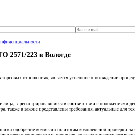
онфиденциальности
О 2571/223 в Вологде
торговых отношениях, является успешное прохождение процедур
е лица, зарегистрировавшиеся в соответствии с положениями де
, также в законе представлены требования, актуальные для тех, 
ими одобрение комиссии по итогам комплексной проверки на со
 стандартам конкурентных процедур, то заказ лишается возможно