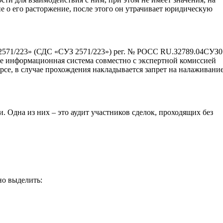
е о его расторжение, после этого он утрачивает юридическую
2571/223» (СДС «СУЗ 2571/223») рег. № РОСС RU.З2789.04СУЗ0 
ке информационная система совместно с экспертной комиссией
рсе, в случае прохождения накладывается запрет на налаживани
 Одна из них – это аудит участников сделок, проходящих без
но выделить: