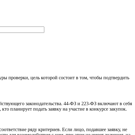
ы проверки, цель которой состоит в том, чтобы подтвердить
йствующего законодательства. 44-ФЗ и 223-ФЗ включают в себя
кто планирует подать заявку на участие в конкурсе закупок.
ответствие ряду критериев. Если лицо, подавшее заявку, не
сти для взаимодействия с ним, при этом не имеет значения, на