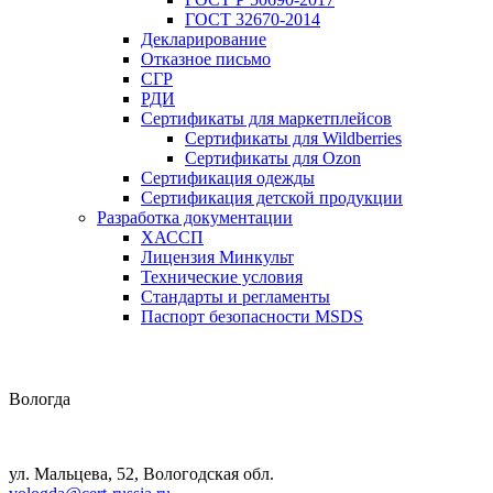
ГОСТ 32670-2014
Декларирование
Отказное письмо
СГР
РДИ
Сертификаты для маркетплейсов
Сертификаты для Wildberries
Сертификаты для Ozon
Сертификация одежды
Сертификация детской продукции
Разработка документации
ХАССП
Лицензия Минкульт
Технические условия
Стандарты и регламенты
Паспорт безопасности MSDS
Вологда
ул. Мальцева, 52, Вологодская обл.