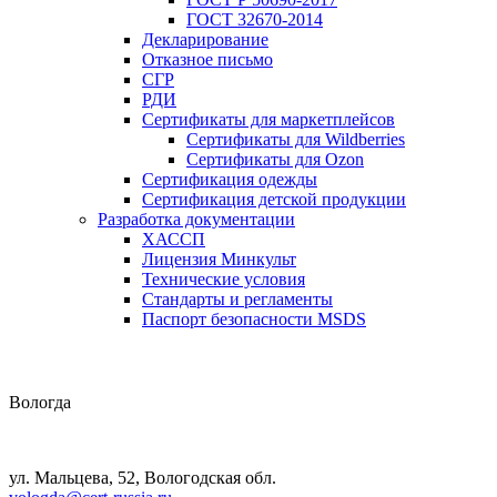
ГОСТ 32670-2014
Декларирование
Отказное письмо
СГР
РДИ
Сертификаты для маркетплейсов
Сертификаты для Wildberries
Сертификаты для Ozon
Сертификация одежды
Сертификация детской продукции
Разработка документации
ХАССП
Лицензия Минкульт
Технические условия
Стандарты и регламенты
Паспорт безопасности MSDS
Вологда
ул. Мальцева, 52, Вологодская обл.