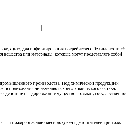
одукцию, для информирования потребителя о безопасности её
 вещества или материалы, которые могут представлять собой
од промышленного производства. Под химической продукцией
ссе использования не изменяют своего химического состава,
воздействие на здоровье ли имущество граждан, государственно
о — и пожароопасные смеси документ действителен три года.