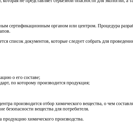
торая не представляет серьезной опасности для экологии, а так
ым сертификационным органом или центром. Процедура разрабо
апов.
тся список документов, которые следует собрать для проведен
цию о его составе;
дарт, по которому производится продукция;
нтра производится отбор химического вещества, о чем составля
ие безопасности вещества для потребителя.
на продукцию химического производства.