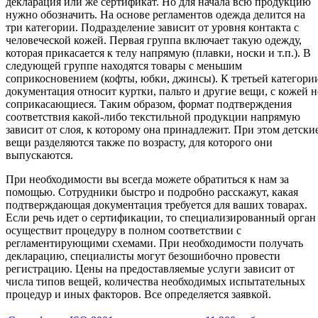
декларация или же сертификат. Но для начала всю продукцию
нужно обозначить. На основе регламентов одежда делится на
три категории. Подразделение зависит от уровня контакта с
человеческой кожей. Первая группа включает такую одежду,
которая прикасается к телу напрямую (плавки, носки и т.п.). В
следующей группе находятся товары с меньшим
соприкосновением (кофты, юбки, джинсы). К третьей категори
документация относит куртки, пальто и другие вещи, с кожей н
соприкасающиеся. Таким образом, формат подтверждения
соответствия какой-либо текстильной продукции напрямую
зависит от слоя, к которому она принадлежит. При этом детски
вещи разделяются также по возрасту, для которого они
выпускаются.
При необходимости вы всегда можете обратиться к нам за
помощью. Сотрудники быстро и подробно расскажут, какая
подтверждающая документация требуется для ваших товарах.
Если речь идет о сертификации, то специализированный орган
осуществит процедуру в полном соответствии с
регламентирующими схемами. При необходимости получать
декларацию, специалисты могут безошибочно провести
регистрацию. Цены на предоставляемые услуги зависит от
числа типов вещей, количества необходимых испытательных
процедур и иных факторов. Все определяется заявкой.