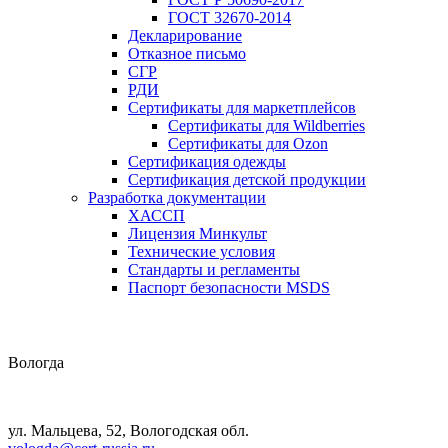
ГОСТ 32670-2014
Декларирование
Отказное письмо
СГР
РДИ
Сертификаты для маркетплейсов
Сертификаты для Wildberries
Сертификаты для Ozon
Сертификация одежды
Сертификация детской продукции
Разработка документации
ХАССП
Лицензия Минкульт
Технические условия
Стандарты и регламенты
Паспорт безопасности MSDS
Вологда
ул. Мальцева, 52, Вологодская обл.