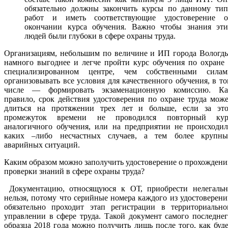
обязательно должны закончить курсы по данному тип
работ и иметь соответствующие удостоверение о
окончании курса обучения. Важно чтобы знания эти
людей были глубоки в сфере охраны труда.
Организациям, небольшим по величине и ИП города Вологды
намного выгоднее и легче пройти курс обучения по охране
специализированном центре, чем собственными силам
организовывать все условия для качественного обучения, в т
числе — формировать экзаменационную комиссию. Ка
правило, срок действия удостоверения по охране труда мож
длиться на протяжении трех лет и больше, если за это
промежуток времени не проводился повторный кур
аналогичного обучения, или на предприятии не происходил
каких –либо несчастных случаев, а тем более крупны
аварийных ситуаций.
Каким образом можно заполучить удостоверение о прохожден
проверки знаний в сфере охраны труда?
Документацию, относящуюся к ОТ, приобрести нелегальн
нельзя, потому что серийные номера каждого из удостоверен
обязательно проходит этап регистрации в территориально
управлении в сфере труда. Такой документ самого последне
образца 2018 года можно получить лишь после того, как буд