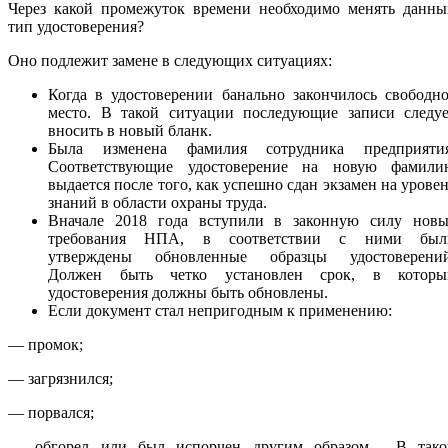
Через какой промежуток времени необходимо менять данны
тип удостоверения?
Оно подлежит замене в следующих ситуациях:
Когда в удостоверении банально закончилось свободн
место. В такой ситуации последующие записи следуе
вносить в новый бланк.
Была изменена фамилия сотрудника предприятия
Соответствующие удостоверение на новую фамили
выдается после того, как успешно сдан экзамен на урове
знаний в области охраны труда.
Вначале 2018 года вступили в законную силу новы
требования НПА, в соответствии с ними был
утверждены обновленные образцы удостоверений
Должен быть четко установлен срок, в которы
удостоверения должны быть обновлены.
Если документ стал непригодным к применению:
— промок;
— загрязнился;
— порвался;
— обгорел или был испорчен другим образом. В тако