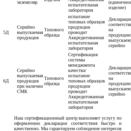
экземпляр
(единично
испытательная
изделие)
лаборатория
испытание
Деклараци
типовых образцов
соответств
Серийно
продукции
Типового
на
5Д
выпускаемая
проводит
образца
продукци
продукция
Аккредитованная
выпускае
испытательная
серийно
лаборатория
Сертификация
системы
менеджмента
Деклараци
Серийно
качества/
соответств
выпускаемая
испытание
Типового
на
6Д
продукция
типовых образцов
образца
продукци
при наличии
продукции
выпускае
СМК
проводит
серийно
Аккредитованная
испытательная
лаборатория
Наш сертификационный центр выполняет услугу по
оформлению декларации соответствия быстро и
качественно. Мы гарантируем соблюдение интересов