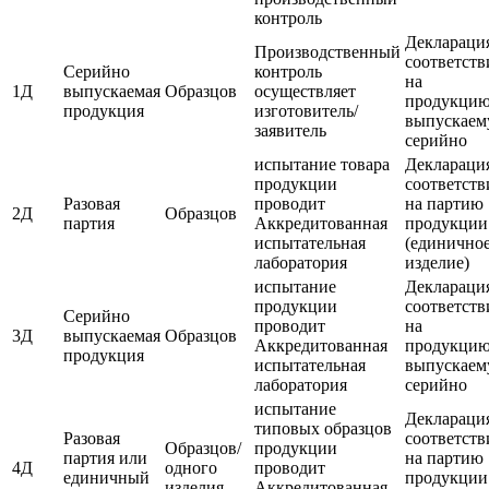
контроль
Деклараци
Производственный
соответств
Серийно
контроль
на
1Д
выпускаемая
Образцов
осуществляет
продукци
продукция
изготовитель/
выпускае
заявитель
серийно
испытание товара
Деклараци
продукции
соответств
Разовая
проводит
на партию
2Д
Образцов
партия
Аккредитованная
продукции
испытательная
(единично
лаборатория
изделие)
испытание
Деклараци
продукции
соответств
Серийно
проводит
на
3Д
выпускаемая
Образцов
Аккредитованная
продукци
продукция
испытательная
выпускае
лаборатория
серийно
испытание
Деклараци
типовых образцов
Разовая
соответств
Образцов/
продукции
партия или
на партию
4Д
одного
проводит
единичный
продукции
изделия
Аккредитованная