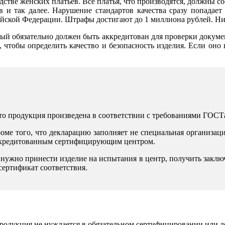
дстве женских платьев. Все платья, что производятся, должны с
в и так далее. Нарушение стандартов качества сразу попадае
йской Федерации. Штрафы достигают до 1 миллиона рублей. Ни
ый обязательно должен быть аккредитован для проверки докуме
ого, чтобы определить качество и безопасность изделия. Если о
что продукция произведена в соответствии с требованиями ГОСТа
оме того, что декларацию заполняет не специальная организаци
аккредитованным сертифицирующим центром.
 нужно принести изделие на испытания в центр, получить заклю
сертификат соответствия.
 продукция не нуждается в обязательном сертифицировании или 