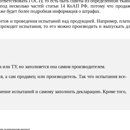
оответствовать ГОСТу, то есть быть сшиты из определенной ткан
т под несколько частей статьи 14 КоАП РФ, потому что прода
же будет более подробная информация о штрафах.
нтов и проведения испытаний над продукцией. Например, плат
но проходит испытания, то его можно производить и выпускать д
 или ТУ, но заполняется она самим производителем.
я, а сам продавец или производитель. Так что испытания все-
чение испытаний и самому заполнить декларацию. Кроме того,
декларировании.