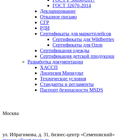
ГОСТ 32670-2014
Декларирование
Отказное письмо
СГР
РДИ
Сертификаты для маркетплейсов
Сертификаты для Wildberries
Сертификаты для Ozon
Сертификация одежды
Сертификация детской продукции
Разработка документации
ХАССП
Лицензия Минкульт
Технические условия
Стандарты и регламенты
Паспорт безопасности MSDS
Москва
ул. Ибрагимова, д. 31, бизнес-центр «Семеновский»