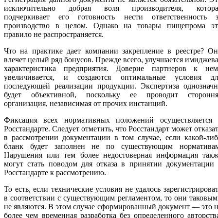
исключительно добрая воля производителя, котора
подчеркивает его готовность нести ответственность з
производство в целом. Однако на товары пищепрома эт
правило не распространяется.
Что на практике дает компании закрепление в реестре? Он
влечет целый ряд бонусов. Прежде всего, улучшается имиджев
характеристика предприятия. Доверие партнеров к нем
увеличивается, и создаются оптимальные условия дл
последующей реализации продукции. Экспертиза однозначн
будет объективной, поскольку ее проводит стороння
организация, независимая от прочих инстанций.
Фиксация всех нормативных положений осуществляется 
Росстандарте. Следует отметить, что Росстандарт может отказа
в рассмотрении документации в том случае, если какой-ли
бланк будет заполнен не по существующим нормативам
Нарушения или тем более недостоверная информация такж
могут стать поводом для отказа в принятии документации 
Росстандарте к рассмотрению.
То есть, если технические условия не удалось зарегистрирова
в соответствии с существующим регламентом, то они таковы
не являются. В этом случае сформированный документ — это 
более чем временная разработка без определенного авторств