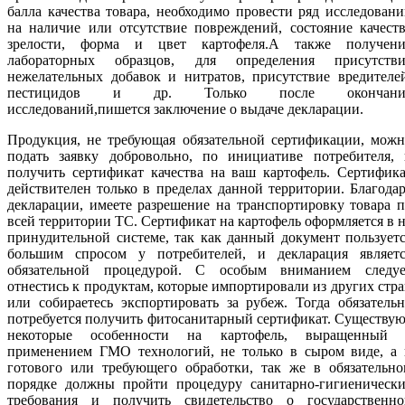
балла качества товара, необходимо провести ряд исследован
на наличие или отсутствие повреждений, состояние качест
зрелости, форма и цвет картофеля.А также получени
лабораторных образцов, для определения присутстви
нежелательных добавок и нитратов, присутствие вредителе
пестицидов и др. Только после окончани
исследований,пишется заключение о выдаче декларации.
Продукция, не требующая обязательной сертификации, можн
подать заявку добровольно, по инициативе потребителя, 
получить сертификат качества на ваш картофель. Сертифик
действителен только в пределах данной территории. Благода
декларации, имеете разрешение на транспортировку товара 
всей территории ТС. Сертификат на картофель оформляется в 
принудительной системе, так как данный документ пользует
большим спросом у потребителей, и декларация являетс
обязательной процедурой. С особым вниманием следуе
отнестись к продуктам, которые импортировали из других стр
или собираетесь экспортировать за рубеж. Тогда обязатель
потребуется получить фитосанитарный сертификат. Существу
некоторые особенности на картофель, выращенный 
применением ГМО технологий, не только в сыром виде, а 
готового или требующего обработки, так же в обязательно
порядке должны пройти процедуру санитарно-гигиенически
требования и получить свидетельство о государственно