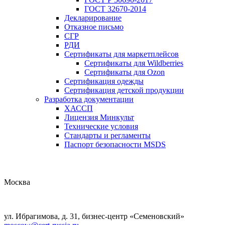
ГОСТ 32670-2014
Декларирование
Отказное письмо
СГР
РДИ
Сертификаты для маркетплейсов
Сертификаты для Wildberries
Сертификаты для Ozon
Сертификация одежды
Сертификация детской продукции
Разработка документации
ХАССП
Лицензия Минкульт
Технические условия
Стандарты и регламенты
Паспорт безопасности MSDS
Москва
ул. Ибрагимова, д. 31, бизнес-центр «Семеновский»