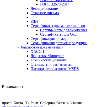
ГОСТ 32670-2014
Декларирование
Отказное письмо
СГР
РДИ
Сертификаты для маркетплейсов
Сертификаты для Wildberries
Сертификаты для Ozon
Сертификация одежды
Сертификация детской продукции
Разработка документации
ХАССП
Лицензия Минкульт
Технические условия
Стандарты и регламенты
Паспорт безопасности MSDS
Владикавказ
просп. Коста, 93, Респ. Северная Осетия-Алания