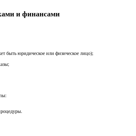
ками и финансами
ет быть юридическое или физическое лицо);
азы;
пы:
процедуры.