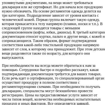
упомянутыми документами, на вещи может требоваться
декларация или же сертификат. Но для начала всю продукцию
нужно обозначить. На основе регламентов одежда делится на
три категории. Подразделение зависит от уровня контакта с
человеческой кожей. Первая группа включает такую одежду,
которая прикасается к телу напрямую (плавки, носки и т.п.). В
следующей группе находятся товары с меньшим
соприкосновением (кофты, юбки, джинсы). К третьей категори
документация относит куртки, пальто и другие вещи, с кожей н
соприкасающиеся. Таким образом, формат подтверждения
соответствия какой-либо текстильной продукции напрямую
зависит от слоя, к которому она принадлежит. При этом детски
вещи разделяются также по возрасту, для которого они
выпускаются.
При необходимости вы всегда можете обратиться к нам за
помощью. Сотрудники быстро и подробно расскажут, какая
подтверждающая документация требуется для ваших товарах.
Если речь идет о сертификации, то специализированный орган
осуществит процедуру в полном соответствии с
регламентирующими схемами. При необходимости получать
декларацию, специалисты могут безошибочно провести
регистрацию. Цены на предоставляемые услуги зависит от
числа типов вещей, количества необходимых испытательных
процедур и иных факторов. Все определяется заявкой.