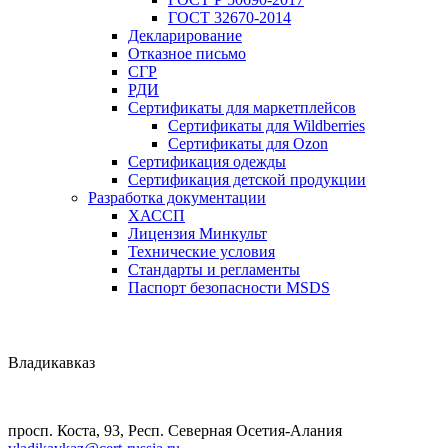
ГОСТ 32670-2014
Декларирование
Отказное письмо
СГР
РДИ
Сертификаты для маркетплейсов
Сертификаты для Wildberries
Сертификаты для Ozon
Сертификация одежды
Сертификация детской продукции
Разработка документации
ХАССП
Лицензия Минкульт
Технические условия
Стандарты и регламенты
Паспорт безопасности MSDS
Владикавказ
просп. Коста, 93, Респ. Северная Осетия-Алания