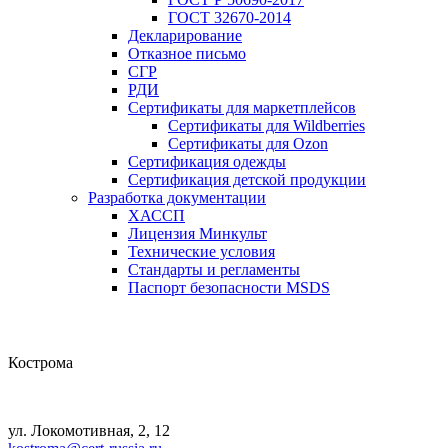
ГОСТ 32670-2014
Декларирование
Отказное письмо
СГР
РДИ
Сертификаты для маркетплейсов
Сертификаты для Wildberries
Сертификаты для Ozon
Сертификация одежды
Сертификация детской продукции
Разработка документации
ХАССП
Лицензия Минкульт
Технические условия
Стандарты и регламенты
Паспорт безопасности MSDS
Кострома
ул. Локомотивная, 2, 12