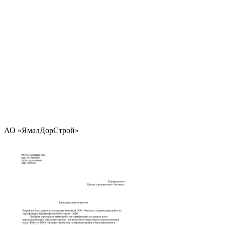
АО «ЯмалДорСтрой»