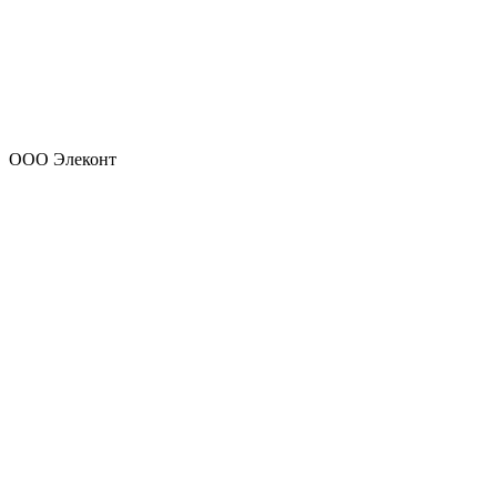
ООО Элеконт