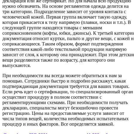
декларация или же сертификат. Но для начала всю продукцию
нужно обозначить. На основе регламентов одежда делится на
три категории. Подразделение зависит от уровня контакта с
человеческой кожей. Первая группа включает такую одежду,
которая прикасается к телу напрямую (плавки, носки и т.п.). В
следующей группе находятся товары с меньшим
соприкосновением (кофты, юбки, джинсы). К третьей категори
документация относит куртки, пальто и другие вещи, с кожей н
соприкасающиеся. Таким образом, формат подтверждения
соответствия какой-либо текстильной продукции напрямую
зависит от слоя, к которому она принадлежит. При этом детски
вещи разделяются также по возрасту, для которого они
выпускаются.
При необходимости вы всегда можете обратиться к нам за
помощью. Сотрудники быстро и подробно расскажут, какая
подтверждающая документация требуется для ваших товарах.
Если речь идет о сертификации, то специализированный орган
осуществит процедуру в полном соответствии с
регламентирующими схемами. При необходимости получать
декларацию, специалисты могут безошибочно провести
регистрацию. Цены на предоставляемые услуги зависит от
числа типов вещей, количества необходимых испытательных
процедур и иных факторов. Все определяется заявкой.