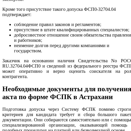
Кроме того присутствие такого допуска ФСП0-З2704.04
подтверждает:
соблюдение правил законов и регламентов;
присутствие в штате квалифицированных специалистов;
добросовестное отношение своим обязательства правлен
и работников;
неимение долгов перед другими компаниями и
государством.
Заказчик на основании наличия Свидетельства No РОС
RU.З2704.04ФСП0 и сведений из федерального реестра ФСП
может оперативно и верно оценить соискателя на рол
контрагента.
Необходимые документы для получени
акта по форме ФСПК в Астрахани
Подготовка допуска через Систему ФСПК помимо строги
критериев для кандидата требует и сбора большого пакет
документации. Они собираются самостоятельно или с помощ
специализированной организации, оказывающей помощь 
подобных процедурах на платной или безвозмездной основе.