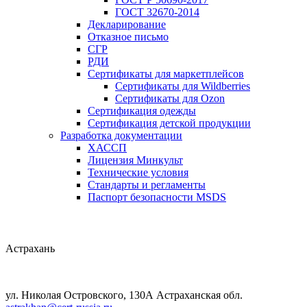
ГОСТ 32670-2014
Декларирование
Отказное письмо
СГР
РДИ
Сертификаты для маркетплейсов
Сертификаты для Wildberries
Сертификаты для Ozon
Сертификация одежды
Сертификация детской продукции
Разработка документации
ХАССП
Лицензия Минкульт
Технические условия
Стандарты и регламенты
Паспорт безопасности MSDS
Астрахань
ул. Николая Островского, 130А Астраханская обл.