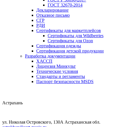
ГОСТ 32670-2014
Декларирование
Отказное письмо
СГР
РДИ
Сертификаты для маркетплейсов
Сертификаты для Wildberries
Сертификаты для Ozon
Сертификация одежды
Сертификация детской продукции
Разработка документации
ХАССП
Лицензия Минкульт
Технические условия
Стандарты и регламенты
Паспорт безопасности MSDS
Астрахань
ул. Николая Островского, 130А Астраханская обл.