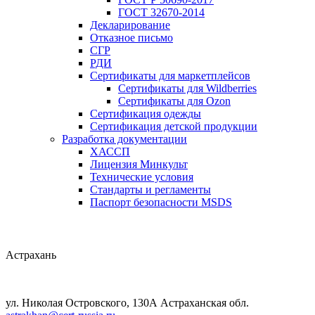
ГОСТ 32670-2014
Декларирование
Отказное письмо
СГР
РДИ
Сертификаты для маркетплейсов
Сертификаты для Wildberries
Сертификаты для Ozon
Сертификация одежды
Сертификация детской продукции
Разработка документации
ХАССП
Лицензия Минкульт
Технические условия
Стандарты и регламенты
Паспорт безопасности MSDS
Астрахань
ул. Николая Островского, 130А Астраханская обл.