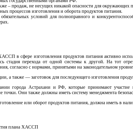
емых государственными органами РФ.
кже – продаж, не несущих никакой опасности для окружающих п
ных процессов изготовления и оборота продуктов питания.
 обязательных условий для полноправного и конкурентоспосо
рах.
 ХАССП в сфере изготовления продуктов питания активно исп
сь стадия перехода от одной системы к другой. На тот отре
ния, согласно с нормами, принятыми на законодательном уровне
ции, а также — заготовок для последующего изготовления проду
ании города Астрахани и РФ, которые принимают участие в
ые точки. Они также должны иметь систему менеджмента безопас
изготовление или оборот продуктов питания, должна иметь в н
риятия плана ХАССП