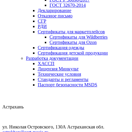
ГОСТ 32670-2014
Декларирование
Отказное письмо
СГР
РДИ
Сертификаты для маркетплейсов
Сертификаты для Wildberries
Сертификаты для Ozon
Сертификация одежды
Сертификация детской продукции
Разработка документации
ХАССП
Лицензия Минкульт
Технические условия
Стандарты и регламенты
Паспорт безопасности MSDS
Астрахань
ул. Николая Островского, 130А Астраханская обл.