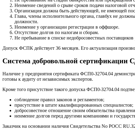
Неимение сведений о срыве сроков подачи налоговой отч
Организация должна быть действующей, не имеющей пос
Глава, члены исполнительного органа, главбух не должн
должности.
Неимение у организации регистрации в оффшоре.
Отсутствие долгов по налогам и сборам.
Не пребывание в списке недобросовестных поставщиков ра
Допуск ФСПК действует 36 месяцев. Его актуализация произво
Система добровольной сертификации
Наличие у предприятия сертификата ФСП0-З2704.04 демонстр
готовы к аудиту от независимых экспертов.
Кроме того присутствие такого допуска ФСП0-З2704.04 подтве
соблюдение правил законов и регламентов;
присутствие в штате квалифицированных специалистов;
добросовестное отношение своим обязательства правлени
неимение долгов перед другими компаниями и государст
Заказчик на основании наличия Свидетельства No РОСС RU.З2