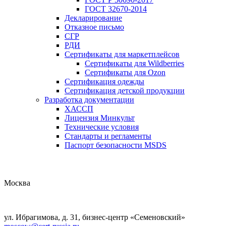
ГОСТ 32670-2014
Декларирование
Отказное письмо
СГР
РДИ
Сертификаты для маркетплейсов
Сертификаты для Wildberries
Сертификаты для Ozon
Сертификация одежды
Сертификация детской продукции
Разработка документации
ХАССП
Лицензия Минкульт
Технические условия
Стандарты и регламенты
Паспорт безопасности MSDS
Москва
ул. Ибрагимова, д. 31, бизнес-центр «Семеновский»