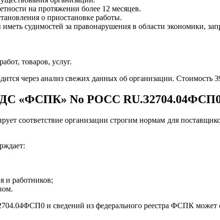
етности на протяжении более 12 месяцев.
тановления о приостановке работы.
ы иметь судимостей за правонарушения в области экономики, за
бот, товаров, услуг.
дится через анализ свежих данных об организации. Стоимость 39
 СДС «ФСПК» No РОСС RU.З2704.04ФСП
ирует соответствие организации строгим нормам для поставщи
рждает:
я и работников;
вом.
704.04ФСП0 и сведений из федерального реестра ФСПК может оп