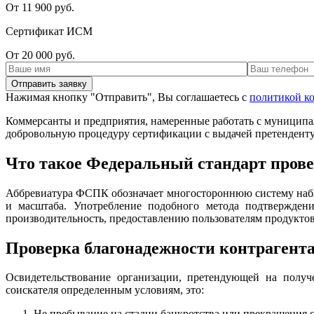
От 11 900 руб.
Сертификат ИСМ
От 20 000 руб.
Нажимая кнопку "Отправить", Вы соглашаетесь с
политикой к
Коммерсанты и предприятия, намеренные работать с муниципаль
добровольную процедуру сертификации с выдачей претендент
Что такое Федеральный стандарт про
Аббревиатура ФСПК обозначает многостороннюю систему набл
и масштаба. Употребление подобного метода подтверждени
производительность, предоставлению пользователям продуктов 
Проверка благонадежности контрагент
Освидетельствование организации, претендующей на получе
соискателя определенным условиям, это:
Не пребывание на стадии банкротства или прекращения 