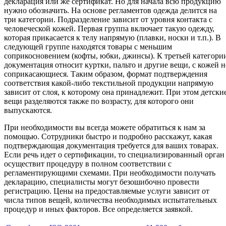
декларация или же сертификат. Но для начала всю продукцию
нужно обозначить. На основе регламентов одежда делится на
три категории. Подразделение зависит от уровня контакта с
человеческой кожей. Первая группа включает такую одежду,
которая прикасается к телу напрямую (плавки, носки и т.п.). В
следующей группе находятся товары с меньшим
соприкосновением (кофты, юбки, джинсы). К третьей категори
документация относит куртки, пальто и другие вещи, с кожей н
соприкасающиеся. Таким образом, формат подтверждения
соответствия какой-либо текстильной продукции напрямую
зависит от слоя, к которому она принадлежит. При этом детски
вещи разделяются также по возрасту, для которого они
выпускаются.
При необходимости вы всегда можете обратиться к нам за
помощью. Сотрудники быстро и подробно расскажут, какая
подтверждающая документация требуется для ваших товарах.
Если речь идет о сертификации, то специализированный орган
осуществит процедуру в полном соответствии с
регламентирующими схемами. При необходимости получать
декларацию, специалисты могут безошибочно провести
регистрацию. Цены на предоставляемые услуги зависит от
числа типов вещей, количества необходимых испытательных
процедур и иных факторов. Все определяется заявкой.