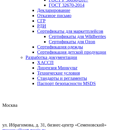
ГОСТ 32670-2014
Декларирование
Отказное письмо
СГР
РДИ
Сертификаты для маркетплейсов
Сертификаты для Wildberries
Сертификаты для Ozon
Сертификация одежды
Сертификация детской продукции
Разработка документации
ХАССП
Лицензия Минкульт
Технические условия
Стандарты и регламенты
Паспорт безопасности MSDS
Москва
ул. Ибрагимова, д. 31, бизнес-центр «Семеновский»