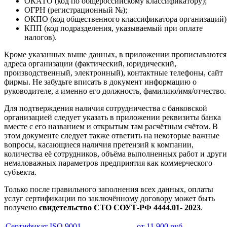
ОКАТО (код по общероссийскому классификатору);
ОГРН (регистрационный №);
ОКПО (код общественного классификатора организаций)
КПП (код подразделения, указываемый при оплате
налогов).
Кроме указанных выше данных, в приложении прописываются
адреса организации (фактический, юридический,
производственный, электронный), контактные телефоны, сайт
фирмы. Не забудьте вписать в документ информацию о
руководителе, а именно его должность, фамилию/имя/отчество.
Для подтверждения наличия сотрудничества с банковской
организацией следует указать в приложении реквизиты банка
вместе с его названием и открытым там расчётным счётом. В
этом документе следует также ответить на некоторые важные
вопросы, касающиеся наличия претензий к компании,
количества её сотрудников, объёма выполненных работ и друг
немаловажных параметров предприятия как коммерческого
субъекта.
Только после правильного заполнения всех данных, оплаты
услуг сертификации по заключённому договору может быть
получено
свидетельство СТО СОУТ-РФ 4444.01- 2023
.
Сертификат ISO 9001
от 11 900 руб.