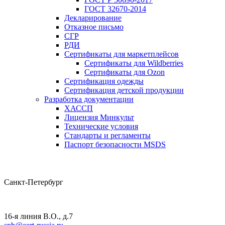
ГОСТ 32670-2014
Декларирование
Отказное письмо
СГР
РДИ
Сертификаты для маркетплейсов
Сертификаты для Wildberries
Сертификаты для Ozon
Сертификация одежды
Сертификация детской продукции
Разработка документации
ХАССП
Лицензия Минкульт
Технические условия
Стандарты и регламенты
Паспорт безопасности MSDS
Санкт-Петербург
16-я линия В.О., д.7