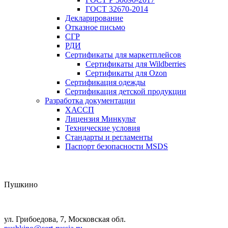
ГОСТ 32670-2014
Декларирование
Отказное письмо
СГР
РДИ
Сертификаты для маркетплейсов
Сертификаты для Wildberries
Сертификаты для Ozon
Сертификация одежды
Сертификация детской продукции
Разработка документации
ХАССП
Лицензия Минкульт
Технические условия
Стандарты и регламенты
Паспорт безопасности MSDS
Пушкино
ул. Грибоедова, 7, Московская обл.