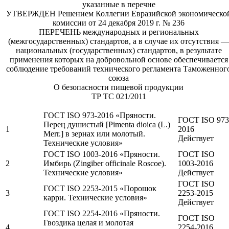
указанные в перечне
УТВЕРЖДЕН Решением Коллегии Евразийской экономическо
комиссии от 24 декабря 2019 г. № 236
ПЕРЕЧЕНЬ международных и региональных
(межгосударственных) стандартов, а в случае их отсутствия —
национальных (государственных) стандартов, в результате
применения которых на добровольной основе обеспечивается
соблюдение требований технического регламента Таможенног
союза
О безопасности пищевой продукции
ТР ТС 021/2011
ГОСТ ISO 973-2016 «Пряности.
ГОСТ ISO 973
Перец душистый [Pimenta dioica (L.)
1
2016
Merr.] в зернах или молотый.
Действует
Технические условия»
ГОСТ ISO 1003-2016 «Пряности.
ГОСТ ISO
2
Имбирь (Zingiber officinale Roscoe).
1003-2016
Технические условия»
Действует
ГОСТ ISO
ГОСТ ISO 2253-2015 «Порошок
3
2253-2015
карри. Технические условия»
Действует
ГОСТ ISO 2254-2016 «Пряности.
ГОСТ ISO
Гвоздика целая и молотая
4
2254-2016