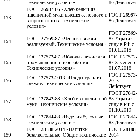
Технические условия»
86 Действует
ГОСТ 26987-86 «Хлеб белый из
пшеничной муки высшего, первого и
ГОСТ 26987-
153
второго сортов. Технические
86 Действует
условия»
ГОСТ 27569-
ГОСТ 27569-87 «Чеснок свежий
87 Утратил
154
реализуемый. Технические условия»
силу в РФ c
01.01.2015
ГОСТ 27572-87 «Яблоки свежие для
ГОСТ 27572-
155
промышленной переработки.
87 Заменен c
Технические условия»
01.07.2018
ГОСТ 27573-
ГОСТ 27573-2013 «Плоды граната
156
2013
свежие. Технические условия»
Действует
ГОСТ 27842-
ГОСТ 27842-88 «Хлеб из пшеничной
88 Утратил
157
муки. Технические условия»
силу в РФ c
01.10.2019
ГОСТ 27844-88 «Изделия булочные.
ГОСТ 27844-
158
Технические условия»
88 Действует
ГОСТ 28188-2014 «Напитки
ГОСТ 28188-
159
безалкогольные. Общие технические
2014