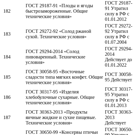
ГОСТ 29187-
ГОСТ 29187-91 «Плоды и ягоды
91 Утратил
182
быстрозамороженные. Общие
силу в РФ c
технические условия»
01.01.2012
ГОСТ 29272-
ГОСТ 29272-92 «Солод ржаной
92 Утратил
183
сухой. Технические условия»
силу в РФ c
01.07.2004
ГОСТ 29294-
ГОСТ 29294-2014 «Солод
2014
184
пивоваренный. Технические
Действует до
условия»
01.01.2022
ГОСТ 30058-95 «Восточные
ГОСТ 30058-
185
сладости типа мягких конфет. Общие
95 Действует
технические условия»
ГОСТ 30317-
ГОСТ 30317-95 «Изделия
95 Утратил
186
хлебобулочные сухарные. Общие
силу в РФ c
технические условия»
01.01.2013
ГОСТ 30363-2013 «Продукты
ГОСТ 30363-
187
яичные жидкие и сухие пищевые.
2013
Технические условия»
Действует
ГОСТ 30650-
ГОСТ 30650-99 «Консервы птичьи
99 Утратил