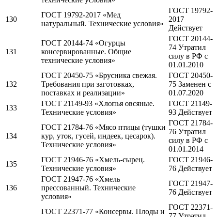
ГОСТ 19792-
ГОСТ 19792-2017 «Мед
130
2017
натуральный. Технические условия»
Действует
ГОСТ 20144-
ГОСТ 20144-74 «Огурцы
74 Утратил
131
консервированные. Общие
силу в РФ c
технические условия»
01.01.2010
ГОСТ 20450-75 «Брусника свежая.
ГОСТ 20450-
132
Требования при заготовках,
75 Заменен c
поставках и реализации»
01.07.2020
ГОСТ 21149-93 «Хлопья овсяные.
ГОСТ 21149-
133
Технические условия»
93 Действует
ГОСТ 21784-
ГОСТ 21784-76 «Мясо птицы (тушки
76 Утратил
134
кур, уток, гусей, индеек, цесарок).
силу в РФ c
Технические условия»
01.01.2014
ГОСТ 21946-76 «Хмель-сырец.
ГОСТ 21946-
135
Технические условия»
76 Действует
ГОСТ 21947-76 «Хмель
ГОСТ 21947-
136
прессованный. Технические
76 Действует
условия»
ГОСТ 22371-
ГОСТ 22371-77 «Консервы. Плоды и
77 Утратил