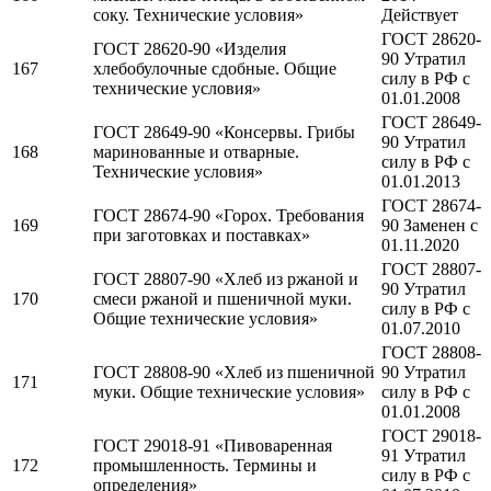
соку. Технические условия»
Действует
ГОСТ 28620-
ГОСТ 28620-90 «Изделия
90 Утратил
167
хлебобулочные сдобные. Общие
силу в РФ c
технические условия»
01.01.2008
ГОСТ 28649-
ГОСТ 28649-90 «Консервы. Грибы
90 Утратил
168
маринованные и отварные.
силу в РФ c
Технические условия»
01.01.2013
ГОСТ 28674-
ГОСТ 28674-90 «Горох. Требования
169
90 Заменен c
при заготовках и поставках»
01.11.2020
ГОСТ 28807-
ГОСТ 28807-90 «Хлеб из ржаной и
90 Утратил
170
смеси ржаной и пшеничной муки.
силу в РФ c
Общие технические условия»
01.07.2010
ГОСТ 28808-
ГОСТ 28808-90 «Хлеб из пшеничной
90 Утратил
171
муки. Общие технические условия»
силу в РФ c
01.01.2008
ГОСТ 29018-
ГОСТ 29018-91 «Пивоваренная
91 Утратил
172
промышленность. Термины и
силу в РФ c
определения»