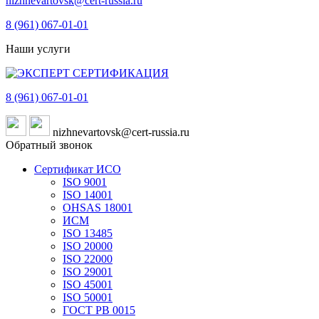
nizhnevartovsk@cert-russia.ru
8 (961)
067-01-01
Наши услуги
8 (961)
067-01-01
nizhnevartovsk@cert-russia.ru
Обратный звонок
Сертификат ИСО
ISO 9001
ISO 14001
OHSAS 18001
ИСМ
ISO 13485
ISO 20000
ISO 22000
ISO 29001
ISO 45001
ISO 50001
ГОСТ РВ 0015