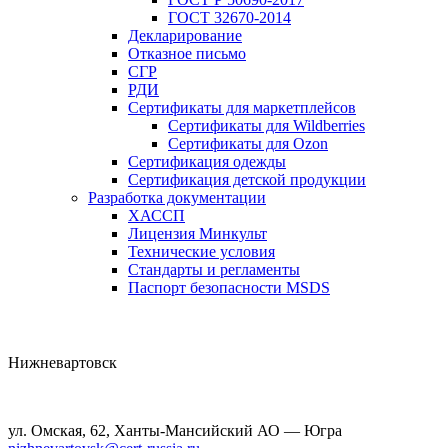
ГОСТ 32670-2014
Декларирование
Отказное письмо
СГР
РДИ
Сертификаты для маркетплейсов
Сертификаты для Wildberries
Сертификаты для Ozon
Сертификация одежды
Сертификация детской продукции
Разработка документации
ХАССП
Лицензия Минкульт
Технические условия
Стандарты и регламенты
Паспорт безопасности MSDS
Нижневартовск
ул. Омская, 62, Ханты-Мансийский АО — Югра