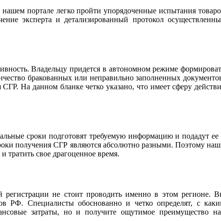
 нашем портале легко пройти упорядоченные испытания товар
ючение эксперта и детализированный протокол осуществленн
тивность. Владельцу придется в автономном режиме формирова
личество бракованных или неправильно заполненных документо
СГР. На данном бланке четко указано, что имеет сферу действ
альные сроки подготовят требуемую информацию и подадут ее
сроки получения СГР являются абсолютно разными. Поэтому на
и тратить свое драгоценное время.
й регистрации не стоит проводить именно в этом регионе. 
в РФ. Специалисты обоснованно и четко определят, с каки
ансовые затраты, но и получите ощутимое преимущество на