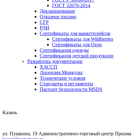
ГОСТ 32670-2014
Декларирование
Отказное письмо
СГР
РДИ
Сертификаты для маркетплейсов
Сертификаты для Wildberries
Сертификаты для Ozon
Сертификация одежды
Сертификация детской продукции
Разработка документации
ХАССП
Лицензия Минкульт
Технические условия
Стандарты и регламенты
Паспорт безопасности MSDS
Казань
ул. Пушкина, 19 Административно-торговый центр Приzма