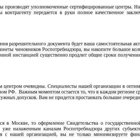
ры производят уполномоченные сертифицированные центры. На
ы контрагенту передается в руки полное качественное закл
ия разрешительного документа будет ваша самостоятельная ак
бинеты чиновников Роспотребнадзора, вы накопите большое ко
венной инстанцией существенно продлит общие сроки получения 
м центром очевидны. Специалисты нашей организации в оптим
вом РФ. Важным моментом остается то, что в каждом регионе 
жных допусков. Вам не придется простаивать большие очереди 
ся в Москве, то оформление Свидетельства о государственно
уже налаженным каналам Роспотребнадзора других субъекто
ая с нашей организацией, вы не только минимизируете фин