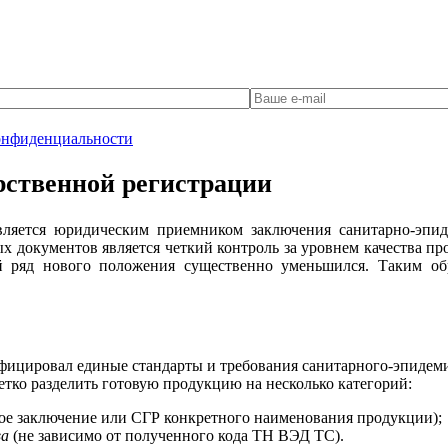
онфиденциальности
арственной регистрации
вляется юридическим приемником заключения санитарно-эпид
х документов является четкий контроль за уровнем качества пр
 ряд нового положения существенно уменьшился. Таким обр
фицировал единые стандарты и требования санитарного-эпидем
етко разделить готовую продукцию на несколько категорий:
ое заключение или СГР конкретного наименования продукции);
ва
(не зависимо от полученного кода ТН ВЭД ТС).