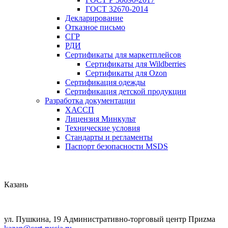
ГОСТ 32670-2014
Декларирование
Отказное письмо
СГР
РДИ
Сертификаты для маркетплейсов
Сертификаты для Wildberries
Сертификаты для Ozon
Сертификация одежды
Сертификация детской продукции
Разработка документации
ХАССП
Лицензия Минкульт
Технические условия
Стандарты и регламенты
Паспорт безопасности MSDS
Казань
ул. Пушкина, 19 Административно-торговый центр Приzма