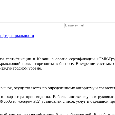
онфиденциальности
ти сертификации в Казани в органе сертификации «СМК-Груп
открывающий новые горизонты в бизнесе. Внедрение системы 
а международном уровне.
рынок, осуществляется по определенному алгоритму и согласуе
 от характера производства. В большинстве случаев руковод
9 года за номером 982
, установлен список услуг и отдельной 
нный список, то сертификация будет добровольной. В любом с