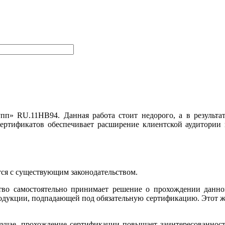
п» RU.11НВ94. Данная работа стоит недорого, а в результа
сертификатов обеспечивает расширение клиентской аудитории
тся с существующим законодательством.
ство самостоятельно принимает решение о прохождении данн
продукции, подпадающей под обязательную сертификацию. Этот 
лучае, прохождение сертификации повышает заинтересованнос