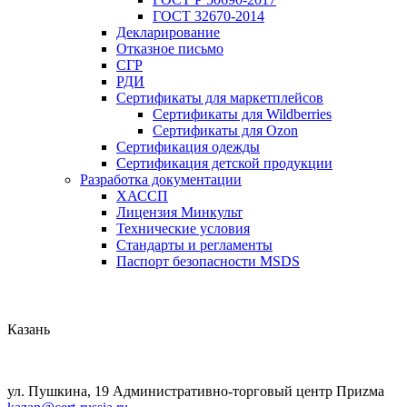
ГОСТ 32670-2014
Декларирование
Отказное письмо
СГР
РДИ
Сертификаты для маркетплейсов
Сертификаты для Wildberries
Сертификаты для Ozon
Сертификация одежды
Сертификация детской продукции
Разработка документации
ХАССП
Лицензия Минкульт
Технические условия
Стандарты и регламенты
Паспорт безопасности MSDS
Казань
ул. Пушкина, 19 Административно-торговый центр Приzма