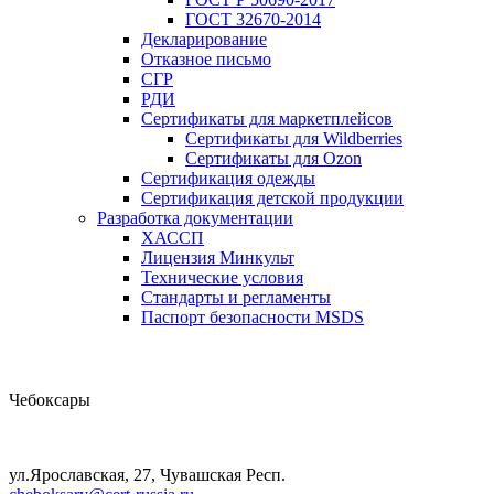
ГОСТ 32670-2014
Декларирование
Отказное письмо
СГР
РДИ
Сертификаты для маркетплейсов
Сертификаты для Wildberries
Сертификаты для Ozon
Сертификация одежды
Сертификация детской продукции
Разработка документации
ХАССП
Лицензия Минкульт
Технические условия
Стандарты и регламенты
Паспорт безопасности MSDS
Чебоксары
ул.Ярославская, 27, Чувашская Респ.