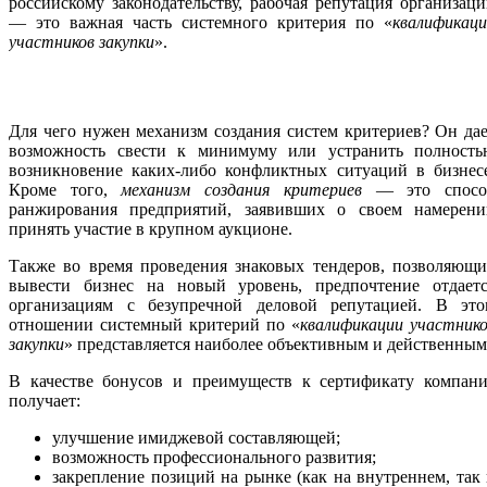
российскому законодательству, рабочая репутация организац
— это важная часть системного критерия по «
квалификац
участников закупки
».
Для чего нужен механизм создания систем критериев? Он да
возможность свести к минимуму или устранить полность
возникновение каких-либо конфликтных ситуаций в бизнесе
Кроме того,
механизм создания критериев
— это спосо
ранжирования предприятий, заявивших о своем намерени
принять участие в крупном аукционе.
Также во время проведения знаковых тендеров, позволяющи
вывести бизнес на новый уровень, предпочтение отдаетс
организациям с безупречной деловой репутацией. В это
отношении системный критерий по «
квалификации участник
закупки
» представляется наиболее объективным и действенным
В качестве бонусов и преимуществ к сертификату компани
получает:
улучшение имиджевой составляющей;
возможность профессионального развития;
закрепление позиций на рынке (как на внутреннем, так