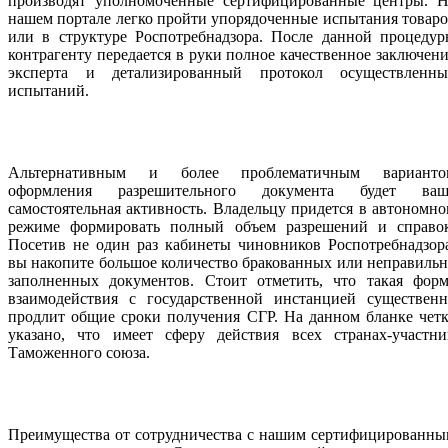
производят уполномоченные сертифицированные центры. Н
нашем портале легко пройти упорядоченные испытания товар
или в структуре Роспотребнадзора. После данной процедур
контрагенту передается в руки полное качественное заключен
эксперта и детализированный протокол осуществленны
испытаний.
Альтернативным и более проблематичным варианто
оформления разрешительного документа будет ваш
самостоятельная активность. Владельцу придется в автономн
режиме формировать полный объем разрешений и справок
Посетив не один раз кабинеты чиновников Роспотребнадзор
вы накопите большое количество бракованных или неправиль
заполненных документов. Стоит отметить, что такая форм
взаимодействия с государственной инстанцией существенн
продлит общие сроки получения СГР. На данном бланке чет
указано, что имеет сферу действия всех странах-участни
Таможенного союза.
Преимущества от сотрудничества с нашим сертифицированны