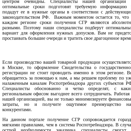
центром очевидны. Специалисты нашей организации 
оптимальные сроки подготовят требуемую информацию 
подадут ее в нужные органы в соответствии с действующи
законодательством РФ. Важным моментом остается то, что 
каждом регионе сроки получения СГР являются абсолютн
разными. Поэтому наши специалисты подберут оптимальны
вариант для оформления нужных допусков. Вам не придетс
простаивать большие очереди и тратить свое драгоценное врем
Если производство вашей товарной продукции осуществляет
в Москве, то оформление Свидетельства о государственно
регистрации не стоит проводить именно в этом регионе. В
обращаетесь за помощью к нам, а мы решаем проблему по у
налаженным каналам Роспотребнадзора других субъектов РФ
Специалисты обоснованно и четко определят, с каки
региональным офисом выгоднее всего сотрудничать. Работая
нашей организацией, вы не только минимизируете финансов
затраты, но и получите ощутимое преимущество на
конкурентами.
На данном портале получение СГР сопровождается горазд
мягкими правилами, чем в система Роспотребнадзора. В случ
острой необходимости заказчика, специалисты смогут 