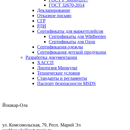
ГОСТ 32670-2014
Декларирование
Отказное письмо
СГР
РДИ
Сертификаты для маркетплейсов
Сертификаты для Wildberries
Сертификаты для Ozon
Сертификация одежды
Сертификация детской продукции
Разработка документации
ХАССП
Лицензия Минкульт
Технические условия
Стандарты и регламенты
Паспорт безопасности MSDS
Йошкар-Ола
ул. Комсомольская, 79, Респ. Марий Эл