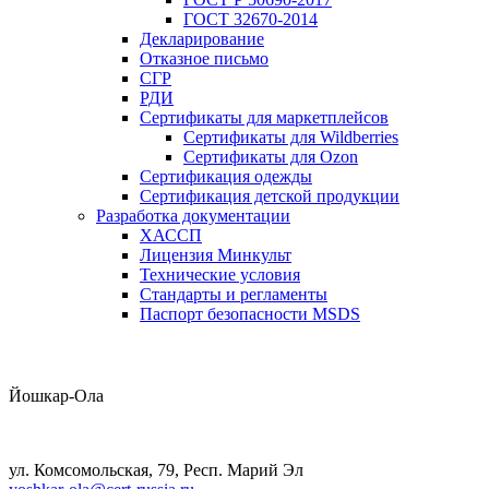
ГОСТ 32670-2014
Декларирование
Отказное письмо
СГР
РДИ
Сертификаты для маркетплейсов
Сертификаты для Wildberries
Сертификаты для Ozon
Сертификация одежды
Сертификация детской продукции
Разработка документации
ХАССП
Лицензия Минкульт
Технические условия
Стандарты и регламенты
Паспорт безопасности MSDS
Йошкар-Ола
ул. Комсомольская, 79, Респ. Марий Эл