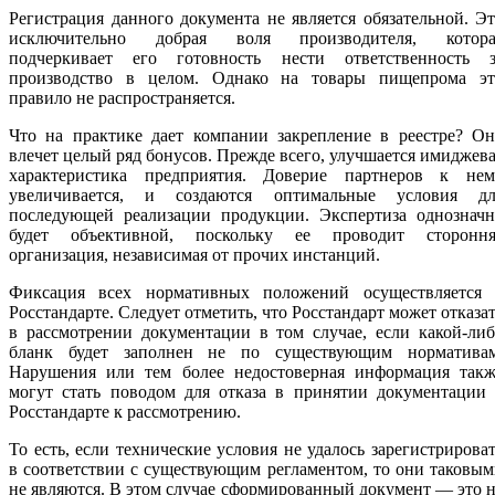
Регистрация данного документа не является обязательной. Э
исключительно добрая воля производителя, котора
подчеркивает его готовность нести ответственность з
производство в целом. Однако на товары пищепрома эт
правило не распространяется.
Что на практике дает компании закрепление в реестре? Он
влечет целый ряд бонусов. Прежде всего, улучшается имиджев
характеристика предприятия. Доверие партнеров к нем
увеличивается, и создаются оптимальные условия дл
последующей реализации продукции. Экспертиза однозначн
будет объективной, поскольку ее проводит стороння
организация, независимая от прочих инстанций.
Фиксация всех нормативных положений осуществляется 
Росстандарте. Следует отметить, что Росстандарт может отказа
в рассмотрении документации в том случае, если какой-ли
бланк будет заполнен не по существующим нормативам
Нарушения или тем более недостоверная информация такж
могут стать поводом для отказа в принятии документации 
Росстандарте к рассмотрению.
То есть, если технические условия не удалось зарегистрирова
в соответствии с существующим регламентом, то они таковы
не являются. В этом случае сформированный документ — это 