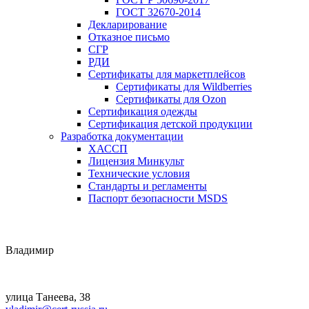
ГОСТ 32670-2014
Декларирование
Отказное письмо
СГР
РДИ
Сертификаты для маркетплейсов
Сертификаты для Wildberries
Сертификаты для Ozon
Сертификация одежды
Сертификация детской продукции
Разработка документации
ХАССП
Лицензия Минкульт
Технические условия
Стандарты и регламенты
Паспорт безопасности MSDS
Владимир
улица Танеева, 38