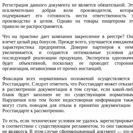
Регистрация данного документа не является обязательной. Э
исключительно добрая воля производителя, котора
подчеркивает его готовность нести ответственность з
производство в целом. Однако на товары пищепрома эт
правило не распространяется.
Что на практике дает компании закрепление в реестре? Он
влечет целый ряд бонусов. Прежде всего, улучшается имиджев
характеристика предприятия. Доверие партнеров к нем
увеличивается, и создаются оптимальные условия дл
последующей реализации продукции. Экспертиза однозначн
будет объективной, поскольку ее проводит стороння
организация, независимая от прочих инстанций.
Фиксация всех нормативных положений осуществляется 
Росстандарте. Следует отметить, что Росстандарт может отказа
в рассмотрении документации в том случае, если какой-ли
бланк будет заполнен не по существующим нормативам
Нарушения или тем более недостоверная информация такж
могут стать поводом для отказа в принятии документации 
Росстандарте к рассмотрению.
То есть, если технические условия не удалось зарегистрирова
в соответствии с существующим регламентом, то они таковы
не являются. В этом случае сформированный документ — это 