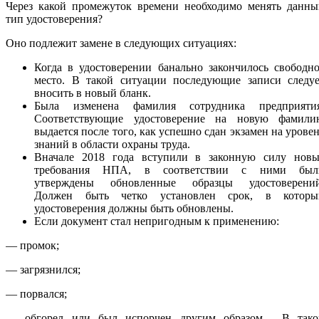
Через какой промежуток времени необходимо менять данны
тип удостоверения?
Оно подлежит замене в следующих ситуациях:
Когда в удостоверении банально закончилось свободн
место. В такой ситуации последующие записи следуе
вносить в новый бланк.
Была изменена фамилия сотрудника предприятия
Соответствующие удостоверение на новую фамили
выдается после того, как успешно сдан экзамен на урове
знаний в области охраны труда.
Вначале 2018 года вступили в законную силу новы
требования НПА, в соответствии с ними был
утверждены обновленные образцы удостоверений
Должен быть четко установлен срок, в которы
удостоверения должны быть обновлены.
Если документ стал непригодным к применению:
— промок;
— загрязнился;
— порвался;
— обгорел или был испорчен другим образом. В тако