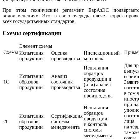
При этом технический регламент ЕврАзЭС подвергаетс
видоизменениям. Это, в свою очередь, влечет корректиров
всех государственных стандартов.
Схемы сертификации
Элемент схемы
Схемы
Приме
Испытания
Оценка
Инспекционный
продукции
производства
контроль
Для п
Испытания
выпус
образцов
Испытания
Анализ
серий
продукции и
1С
образцов
состояния
Заявит
(или) анализ
продукции
производства
изгото
состояния
в том 
производства
иност
при н
Испытания
уполн
образцов
изгото
Испытания
Сертификация
продукции
лица
2С
образцов
системы
и контроль
на тер
продукции
менеджмента
системы
тамож
менеджмента
союза