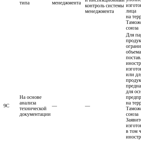
типа
менеджмента
изгото
контроль системы
лица
менеджмента
на тер
Тамож
союза
Для па
проду
ограни
объема
постав
иност
изгото
или дл
продук
предна
для ос
На основе
предп
анализа
на тер
9С
—
—
технической
Тамож
документации
союза
Заявит
изгото
в том 
иност