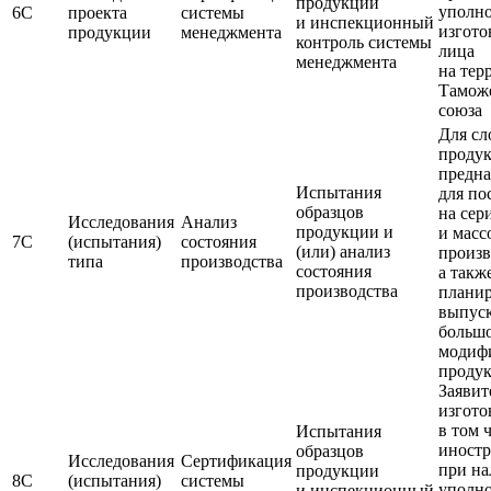
продукции
уполн
6С
проекта
системы
и инспекционный
изгото
продукции
менеджмента
контроль системы
лица
менеджмента
на тер
Тамож
союза
Для с
продук
предна
Испытания
для по
образцов
на сер
Исследования
Анализ
продукции и
и масс
7С
(испытания)
состояния
(или) анализ
произв
типа
производства
состояния
а такж
производства
плани
выпус
большо
модиф
проду
Заявит
изгото
в том 
Испытания
иност
образцов
Исследования
Сертификация
при н
продукции
8С
(испытания)
системы
уполн
и инспекционный