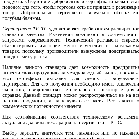
продукта. Отсутствие добровольного сертификата может ста
поводом для того, чтобы торговая сеть не приняла в реализац
товар. Добровольный сертификат визуально обозначаетс
голубым бланком.
Сертификат ТР ТС
удовлетворяет требованиям расширенно
стандарта качества. Изменения возникают в соответствии 
запросами современности. Технический регламент стараетс
сбалансировать имеющие место изменения в выпускаемы
товарах, поскольку производители вынуждены подстраивать
под динамику рынка.
Наличие данного стандарта дает возможность предприяти
вывести свою продукцию на международный рынок, поскольк
этот сертификат актуален для сделок с зарубежным
партнерами. Для его получения необходимо иметь заключен
экспертов, свидетельство ветеринаров и некоторые други
справки. Данный стандарт может распространяться не на в
партию продукции, а на какую-то ее часть. Все зависит о
коммерческих потребностей клиента.
Для сертификации соответствия техническому регламент
актуальны два вида: декларация или сертификат ТР ТС.
Выбор варианта диктуется тем, находится или не находитс
товар в перечне технического регламента Союза.