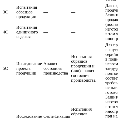
Для па
Испытания
проду
3С
образцов
—
—
Заявит
продукции
продав
(поста
Испытания
изгото
4С
единичного
—
—
в том 
изделия
иност
Для п
выпус
серийн
Испытания
в полн
образцов
Исследование
Анализ
невоз
продукции и
5С
проекта
состояния
затруд
(или) анализ
продукции
производства
подтве
состояния
соотве
производства
требов
испыт
готово
Заявит
изгото
в том 
Испытания
иност
образцов
при н
Исследование
Сертификация