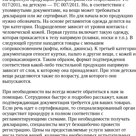
017/2011, на детскую — ТС 007/2011. Но, в соответствии с
упомянутыми документами, на вещи может требоваться
декларация или же сертификат. Но для начала всю продукцию
нужно обозначить. На основе регламентов одежда делится на
три категории. Подразделение зависит от уровня контакта с
человеческой кожей. Первая группа включает такую одежду,
которая прикасается к телу напрямую (плавки, носки и т.п.). В
следующей группе находятся товары с меньшим
соприкосновением (кофты, юбки, джинсы). К третьей категори
документация относит куртки, пальто и другие вещи, с кожей н
соприкасающиеся. Таким образом, формат подтверждения
соответствия какой-либо текстильной продукции напрямую
зависит от слоя, к которому она принадлежит. При этом детски
вещи разделяются также по возрасту, для которого они
выпускаются.
При необходимости вы всегда можете обратиться к нам за
помощью. Сотрудники быстро и подробно расскажут, какая
подтверждающая документация требуется для ваших товарах.
Если речь идет о сертификации, то специализированный орган
осуществит процедуру в полном соответствии с
регламентирующими схемами. При необходимости получать
декларацию, специалисты могут безошибочно провести
регистрацию. Цены на предоставляемые услуги зависит от
числа типов вещей, количества необходимых испытательных