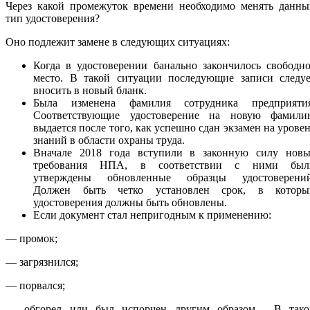
Через какой промежуток времени необходимо менять данны
тип удостоверения?
Оно подлежит замене в следующих ситуациях:
Когда в удостоверении банально закончилось свободн
место. В такой ситуации последующие записи следуе
вносить в новый бланк.
Была изменена фамилия сотрудника предприятия
Соответствующие удостоверение на новую фамили
выдается после того, как успешно сдан экзамен на урове
знаний в области охраны труда.
Вначале 2018 года вступили в законную силу новы
требования НПА, в соответствии с ними был
утверждены обновленные образцы удостоверений
Должен быть четко установлен срок, в которы
удостоверения должны быть обновлены.
Если документ стал непригодным к применению:
— промок;
— загрязнился;
— порвался;
— обгорел или был испорчен другим образом. В тако