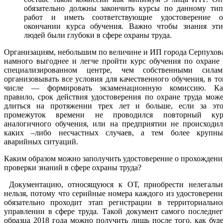
обязательно должны закончить курсы по данному тип
работ и иметь соответствующие удостоверение о
окончании курса обучения. Важно чтобы знания эти
людей были глубоки в сфере охраны труда.
Организациям, небольшим по величине и ИП города Серпухов
намного выгоднее и легче пройти курс обучения по охране
специализированном центре, чем собственными силам
организовывать все условия для качественного обучения, в т
числе — формировать экзаменационную комиссию. Ка
правило, срок действия удостоверения по охране труда мож
длиться на протяжении трех лет и больше, если за это
промежуток времени не проводился повторный кур
аналогичного обучения, или на предприятии не происходил
каких –либо несчастных случаев, а тем более крупны
аварийных ситуаций.
Каким образом можно заполучить удостоверение о прохожден
проверки знаний в сфере охраны труда?
Документацию, относящуюся к ОТ, приобрести нелегальн
нельзя, потому что серийные номера каждого из удостоверен
обязательно проходит этап регистрации в территориально
управлении в сфере труда. Такой документ самого последне
образца 2018 года можно получить лишь после того, как буд