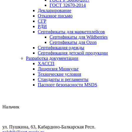
ГОСТ 32670-2014
Декларирование
Отказное письмо
СГР
РДИ
Сертификаты для маркетплейсов
Сертификаты для Wildberries
Сертификаты для Ozon
Сертификация одежды
Сертификация детской продукции
Разработка документации
ХАССП
Лицензия Минкульт
Технические условия
Стандарты и регламенты
Паспорт безопасности MSDS
Нальчик
ул. Пушкина, 63, Кабардино-Балкарская Респ.