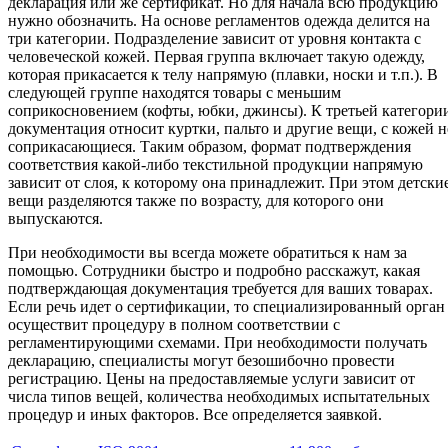
декларация или же сертификат. Но для начала всю продукцию
нужно обозначить. На основе регламентов одежда делится на
три категории. Подразделение зависит от уровня контакта с
человеческой кожей. Первая группа включает такую одежду,
которая прикасается к телу напрямую (плавки, носки и т.п.). В
следующей группе находятся товары с меньшим
соприкосновением (кофты, юбки, джинсы). К третьей категори
документация относит куртки, пальто и другие вещи, с кожей н
соприкасающиеся. Таким образом, формат подтверждения
соответствия какой-либо текстильной продукции напрямую
зависит от слоя, к которому она принадлежит. При этом детски
вещи разделяются также по возрасту, для которого они
выпускаются.
При необходимости вы всегда можете обратиться к нам за
помощью. Сотрудники быстро и подробно расскажут, какая
подтверждающая документация требуется для ваших товарах.
Если речь идет о сертификации, то специализированный орган
осуществит процедуру в полном соответствии с
регламентирующими схемами. При необходимости получать
декларацию, специалисты могут безошибочно провести
регистрацию. Цены на предоставляемые услуги зависит от
числа типов вещей, количества необходимых испытательных
процедур и иных факторов. Все определяется заявкой.