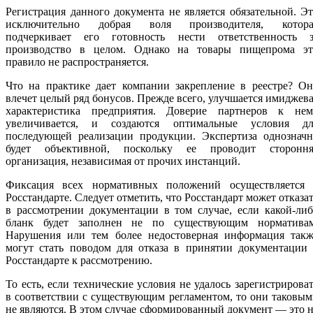
Регистрация данного документа не является обязательной. Э
исключительно добрая воля производителя, котора
подчеркивает его готовность нести ответственность з
производство в целом. Однако на товары пищепрома эт
правило не распространяется.
Что на практике дает компании закрепление в реестре? Он
влечет целый ряд бонусов. Прежде всего, улучшается имиджев
характеристика предприятия. Доверие партнеров к нем
увеличивается, и создаются оптимальные условия дл
последующей реализации продукции. Экспертиза однозначн
будет объективной, поскольку ее проводит стороння
организация, независимая от прочих инстанций.
Фиксация всех нормативных положений осуществляется 
Росстандарте. Следует отметить, что Росстандарт может отказа
в рассмотрении документации в том случае, если какой-ли
бланк будет заполнен не по существующим нормативам
Нарушения или тем более недостоверная информация такж
могут стать поводом для отказа в принятии документации 
Росстандарте к рассмотрению.
То есть, если технические условия не удалось зарегистрирова
в соответствии с существующим регламентом, то они таковы
не являются. В этом случае сформированный документ — это 