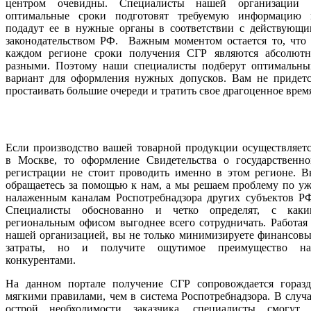
центром очевидны. Специалисты нашей организации 
оптимальные сроки подготовят требуемую информацию 
подадут ее в нужные органы в соответствии с действующи
законодательством РФ. Важным моментом остается то, что 
каждом регионе сроки получения СГР являются абсолютн
разными. Поэтому наши специалисты подберут оптимальны
вариант для оформления нужных допусков. Вам не придетс
простаивать большие очереди и тратить свое драгоценное врем
Если производство вашей товарной продукции осуществляет
в Москве, то оформление Свидетельства о государственно
регистрации не стоит проводить именно в этом регионе. В
обращаетесь за помощью к нам, а мы решаем проблему по у
налаженным каналам Роспотребнадзора других субъектов РФ
Специалисты обоснованно и четко определят, с каки
региональным офисом выгоднее всего сотрудничать. Работая
нашей организацией, вы не только минимизируете финансов
затраты, но и получите ощутимое преимущество на
конкурентами.
На данном портале получение СГР сопровождается горазд
мягкими правилами, чем в система Роспотребнадзора. В случ
острой необходимости заказчика, специалисты смогут 