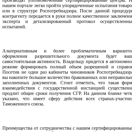
производят уполномоченные сертифицированные центры. Н
нашем портале легко пройти упорядоченные испытания товар
или в структуре Роспотребнадзора. После данной процедур
контрагенту передается в руки полное качественное заключен
эксперта и детализированный протокол осуществленны
испытаний.
Альтернативным и более проблематичным варианто
оформления разрешительного документа будет ваш
самостоятельная активность. Владельцу придется в автономн
режиме формировать полный объем разрешений и справок
Посетив не один раз кабинеты чиновников Роспотребнадзор
вы накопите большое количество бракованных или неправиль
заполненных документов. Стоит отметить, что такая форм
взаимодействия с государственной инстанцией существенн
продлит общие сроки получения СГР. На данном бланке чет
указано, что имеет сферу действия всех странах-участни
Таможенного союза.
Преимущества от сотрудничества с нашим сертифицированны