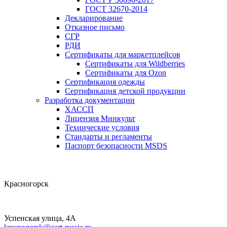
ГОСТ 32670-2014
Декларирование
Отказное письмо
СГР
РДИ
Сертификаты для маркетплейсов
Сертификаты для Wildberries
Сертификаты для Ozon
Сертификация одежды
Сертификация детской продукции
Разработка документации
ХАССП
Лицензия Минкульт
Технические условия
Стандарты и регламенты
Паспорт безопасности MSDS
Красногорск
Успенская улица, 4А