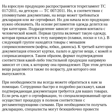
На взрослую продукцию распространяется техрегламент ТС
017/2011, на детскую — ТС 007/2011. Но, в соответствии с
упомянутыми документами, на вещи может требоваться
декларация или же сертификат. Но для начала всю продукцию
нужно обозначить. На основе регламентов одежда делится на
три категории. Подразделение зависит от уровня контакта с
человеческой кожей. Первая группа включает такую одежду,
которая прикасается к телу напрямую (плавки, носки и т.п.). В
следующей группе находятся товары с меньшим
соприкосновением (кофты, юбки, джинсы). К третьей категори
документация относит куртки, пальто и другие вещи, с кожей н
соприкасающиеся. Таким образом, формат подтверждения
соответствия какой-либо текстильной продукции напрямую
зависит от слоя, к которому она принадлежит. При этом детски
вещи разделяются также по возрасту, для которого они
выпускаются.
При необходимости вы всегда можете обратиться к нам за
помощью. Сотрудники быстро и подробно расскажут, какая
подтверждающая документация требуется для ваших товарах.
Если речь идет о сертификации, то специализированный орган
осуществит процедуру в полном соответствии с
регламентирующими схемами. При необходимости получать
декларацию, специалисты могут безошибочно провести